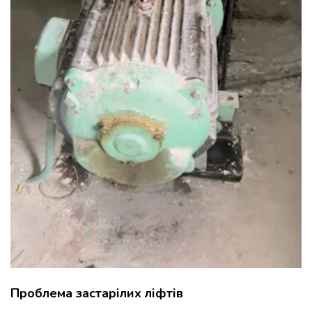
Проблема застарілих ліфтів