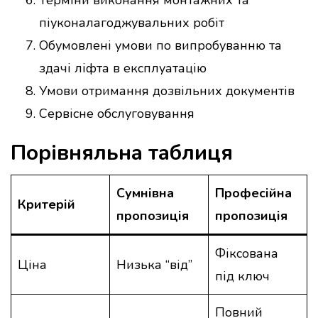
Терміни виконання монтажних та
піуконалагоджувальних робіт
Обумовлені умови по випробуванню та
здачі ліфта в експлуатацію
Умови отримання дозвільних документів
Сервісне обслуговування
Порівняльна таблиця
Сумнівна
Професійна
Критерій
пропозиція
пропозиція
Фіксована
Ціна
Низька “від”
під ключ
Повний