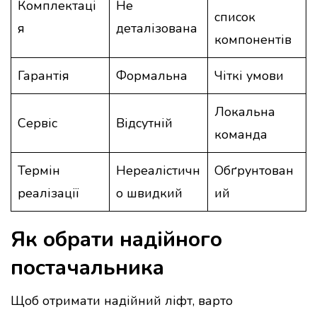
Комплектаці
Не
список
я
деталізована
компонентів
Гарантія
Формальна
Чіткі умови
Локальна
Сервіс
Відсутній
команда
Термін
Нереалістичн
Обґрунтован
реалізації
о швидкий
ий
Як обрати надійного
постачальника
Щоб отримати надійний ліфт, варто